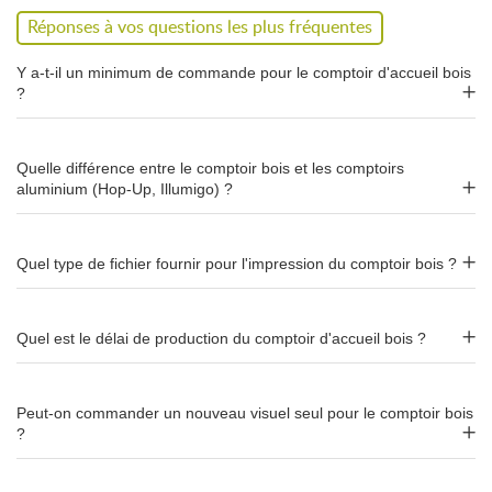
Entretien simple, structure durable
Réponses à vos questions les plus fréquentes
Le bois multiplis PEFC est robuste et recyclable. L'entretien se
Y a-t-il un minimum de commande pour le comptoir d'accueil bois
fait à l'éponge humide. La durée de vie de la structure est
?
supérieure à 5 ans, ce qui en fait un investissement durable.
Quelle différence entre le comptoir bois et les comptoirs
Gamme bois complète
aluminium (Hop-Up, Illumigo) ?
Pour structurer un stand cohérent en bois, associez ce
comptoir au
kakémono bois haut de gamme
, au
porte-
Quel type de fichier fournir pour l'impression du comptoir bois ?
brochure bois
ou au
kit exposition stand bois
complet.
Retrouvez l'ensemble de la gamme dans la catégorie
Comptoirs
et Accueil
.
Quel est le délai de production du comptoir d'accueil bois ?
Caractéristiques
Peut-on commander un nouveau visuel seul pour le comptoir bois
Largeur
92 cm
?
Hauteur
82,5 cm