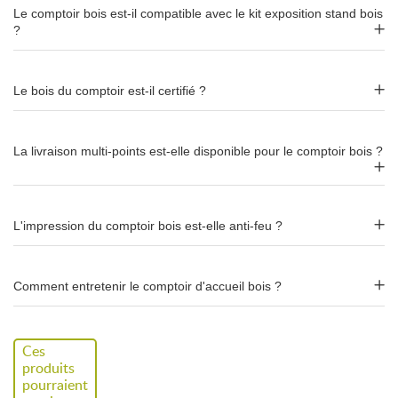
Le comptoir bois est-il compatible avec le kit exposition stand bois
?
Profondeur
40 cm
Poids
11,5 kg
Le bois du comptoir est-il certifié ?
Structure
Bouleau multiplis certifié
PEFC
La livraison multi-points est-elle disponible pour le comptoir bois ?
Impression
Toile écologique
JET UP
–
anti-
feu M1
L'impression du comptoir bois est-elle anti-feu ?
Fabrication
100 % Made in France
Montage
Sans outil, moins de 2 minutes
Comment entretenir le comptoir d'accueil bois ?
Entretien
Éponge humide, bois recyclable
Ces
Accessoire
Carton, sac de jute (en option)
produits
pourraient