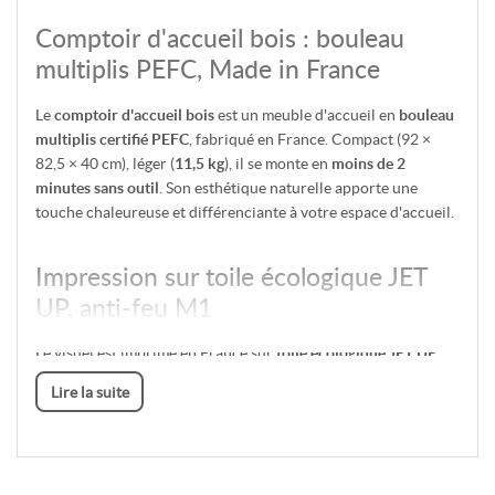
Comptoir d'accueil bois : bouleau
multiplis PEFC, Made in France
Le
comptoir d'accueil bois
est un meuble d'accueil en
bouleau
multiplis certifié PEFC
, fabriqué en France. Compact (92 ×
82,5 × 40 cm), léger (
11,5 kg
), il se monte en
moins de 2
minutes sans outil
. Son esthétique naturelle apporte une
touche chaleureuse et différenciante à votre espace d'accueil.
Impression sur toile écologique JET
UP, anti-feu M1
Le visuel est imprimé en France sur
toile écologique JET UP
,
certifiée
anti-feu M1
. Ce textile haut de gamme offre des
Lire la suite
couleurs vives et une bonne tenue dans le temps. Le visuel est
interchangeable : vous pouvez commander de nouvelles
impressions pour renouveler votre communication.