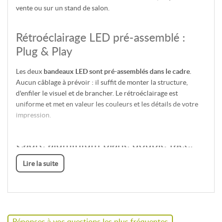
vente ou sur un stand de salon.
Rétroéclairage LED pré-assemblé :
Plug & Play
Les deux
bandeaux LED sont pré-assemblés dans le cadre
.
Aucun câblage à prévoir : il suffit de monter la structure,
d'enfiler le visuel et de brancher. Le rétroéclairage est
uniforme et met en valeur les couleurs et les détails de votre
impression.
Cadre aluminium blanc double face,
épaisseur 100 mm
Lire la suite
Le cadre autoportant est en
aluminium blanc
, d'une épaisseur
de
100 mm
. Ses
pieds pivotants
sont fixés sur le cadre et le
tube interne est renforcé pour une stabilité optimale. Le
montage est simplifié par un
repérage des sections par
numérotation
et un bouton poussoir.