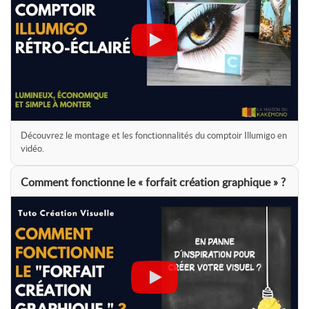
Impression
Recto
(toile noire au verso) ou
recto/verso
Accessoires
Boîte de transport
inclus
Découvrez le montage et les fonctionnalités du comptoir Illumigo en
vidéo.
Comment fonctionne le « forfait création graphique » ?