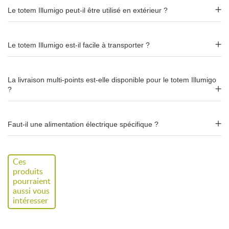
cadre
Le totem Illumigo peut-il être utilisé en extérieur ?
Si vous possédez déjà un cadre Illumigo, vous pouvez
commander de
nouveaux visuels seuls
sans racheter la
Le totem Illumigo est-il facile à transporter ?
structure. Solution économique pour actualiser votre
communication à chaque campagne.
La livraison multi-points est-elle disponible pour le totem Illumigo
Transport facilité
?
Le totem Illumigo est livré avec une
boîte de transport
légère
qui protège le cadre et les visuels lors de vos déplacements.
Faut-il une alimentation électrique spécifique ?
Studio graphique (option)
Ces
produits
Vous n'avez pas de fichier prêt ? Nos designers créent votre
pourraient
visuel sur mesure en respectant votre charte graphique. La
aussi vous
création graphique est proposée en option
lors de la
intéresser
commande.