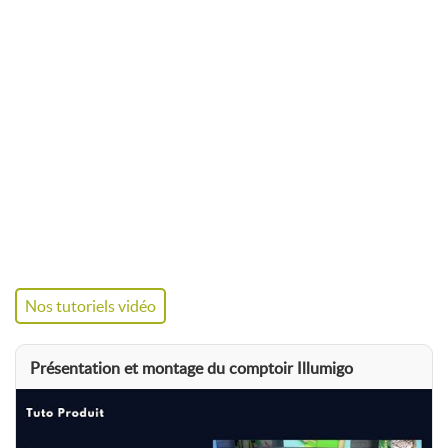
Alternatives dans la gamme
Supports
LED
Pour un totem lumineux plus compact et pliable, découvrez le
totem lumineux pliable
. Pour un fond de stand rétroéclairé
grand format : le
mur publicitaire LED
. Pour un point d'accueil
lumineux : le
comptoir Illumigo
ou le
comptoir publicitaire
LED
.
Caractéristiques
Formats
60 × 160 cm
ou
100 × 200 cm
disponibles
Nos tutoriels vidéo
Cadre
Aluminium blanc – épaisseur
100
mm
– pieds pivotants
Présentation et montage du comptoir Illumigo
Éclairage
Rétroéclairage LED
pré-assemblé
(Plug & Play)