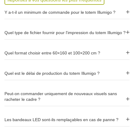
Réponses à vos questions les plus fréquentes
Y a-t-il un minimum de commande pour le totem Illumigo ?
Impression recto ou recto/verso
Le totem Illumigo propose une impression
recto ou
Quel type de fichier fournir pour l'impression du totem Illumigo ?
recto/verso
. Si vous optez pour un visuel recto seul, une
toile
noire est placée au verso
, apportant une finition élégante. En
recto/verso, les deux faces sont imprimées avec vos visuels.
Quel format choisir entre 60×160 et 100×200 cm ?
2 formats disponibles
Quel est le délai de production du totem Illumigo ?
Le totem Illumigo se décline en 2 formats :
60 × 160 cm
: format compact, idéal en vitrine ou en
Peut-on commander uniquement de nouveaux visuels sans
point de vente.
racheter le cadre ?
100 × 200 cm
: grand format, visibilité maximale
pour les stands et espaces ouverts.
Les bandeaux LED sont-ils remplaçables en cas de panne ?
Visuels interchangeables : réutilisez le