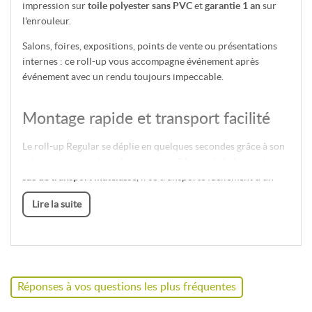
impression sur
toile polyester sans PVC
et
garantie 1 an
sur
l'enrouleur.
Salons, foires, expositions, points de vente ou présentations
internes : ce roll-up vous accompagne événement après
événement avec un rendu toujours impeccable.
Montage rapide et transport facilité
Le roll-up Regular se déplie en quelques secondes grâce à son
mécanisme enrouleur. Avec environ
3 kg
sur la balance et son
sac de transport matelassé
, il se transporte facilement d'un
événement à l'autre.
Lire la suite
Astuce terrain : le sac matelassé protège efficacement la structure
— rangez toujours le roll-up dans son sac après utilisation pour
préserver le mécanisme et la toile.
Réponses à vos questions les plus fréquentes
4 largeurs disponibles : du compact au