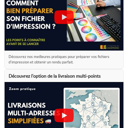
(mécanisme enrouleur)
Pour un usage occasionnel ou un budget plus serré, découvrez
notre
roll-up éco
. Pour un rendu haut de gamme avec un pied
non apparent, découvrez notre
roll-up haut de gamme
.
Lire l'article : Comment bien choisir son roll-up
Découvrez nos meilleures pratiques pour préparer vos fichiers
d'impression et obtenir un rendu parfait.
Découvrez l'option de la livraison multi-points