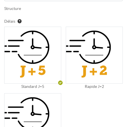
Structure
Délais
Standard J+5
Rapide J+2