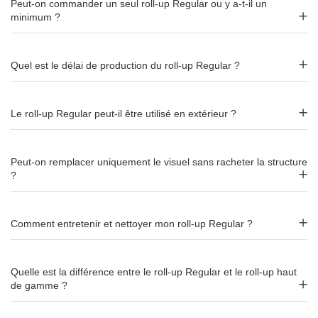
très grand format
Peut-on commander un seul roll-up Regular ou y a-t-il un
minimum ?
Le roll-up Regular se décline en 4 largeurs pour s'adapter à
tous les espaces :
Quel est le délai de production du roll-up Regular ?
85 cm
: format compact, idéal en complément d'un
stand ou dans un espace restreint.
100 cm
: format standard, le plus polyvalent pour la
Le roll-up Regular peut-il être utilisé en extérieur ?
majorité des usages.
120 cm
: format large, pour un impact visuel
renforcé.
Peut-on remplacer uniquement le visuel sans racheter la structure
?
150 cm
: très grand format, véritable panneau visuel
pour les espaces ouverts.
La hauteur de visuel est de
200 cm
pour tous les formats.
Comment entretenir et nettoyer mon roll-up Regular ?
Impression sur toile polyester sans
Quelle est la différence entre le roll-up Regular et le roll-up haut
PVC – anti-feu M1
de gamme ?
Contrairement aux modèles Eco (bâche PVC), le roll-up