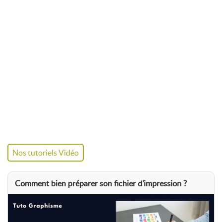
La
création graphique est proposée en option
lors de la
commande.
Caractéristiques
Hauteur
200 cm
Largeur
85 / 100 / 120 / 150 cm
Poids
Environ
3 kg
Impression
Toile polyester sans PVC –
Nos tutoriels Vidéo
classée anti-feu
M1
Accessoires
Sac de transport
matelassé
Comment bien préparer son fichier d'impression ?
inclus
Garantie
1 an
pièces et main-d'œuvre