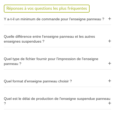
500 × 120 cm
– 7 kg – 2 colis
Réponses à vos questions les plus fréquentes
Structure aluminium Ø 30 mm,
Y a-t-il un minimum de commande pour l'enseigne panneau ?
montage par manchons et bouton
poussoir
Quelle différence entre l'enseigne panneau et les autres
La structure en
aluminium Ø 30 mm
s'assemble par
enseignes suspendues ?
manchonnage avec bouton poussoir
et repérage par
numérotation, sans outil électrique. Le visuel en
maille
extensible
se fixe par
fermeture zippée
pour un rendu tendu
Quel type de fichier fournir pour l'impression de l'enseigne
sans pli, facilement interchangeable.
panneau ?
Suspension prête à l'emploi
Quel format d'enseigne panneau choisir ?
L'enseigne est livrée avec
câbles acier, pitons et mousquetons
.
Le kit est prêt à suspendre. Vérifiez auprès de l'organisateur du
Quel est le délai de production de l'enseigne suspendue panneau
salon que votre emplacement dispose de points d'accroche.
?
Deux délais au choix : standard J+8