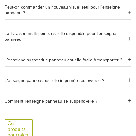
Peut-on commander un nouveau visuel seul pour l'enseigne
ou express J+5
panneau ?
L'enseigne suspendue panneau est disponible en
délai standard
(J+8)
ou en
délai express (J+5)
pour les projets urgents. Le
La livraison multi-points est-elle disponible pour l'enseigne
délai court à compter de la validation du fichier ou du Bon À
panneau ?
Tirer.
Alternatives : circulaire, carrée ou
L'enseigne suspendue panneau est-elle facile à transporter ?
rectangulaire
Selon vos contraintes, d'autres formes d'enseignes suspendues
L'enseigne panneau est-elle imprimée recto/verso ?
sont disponibles : l'
enseigne circulaire
(visibilité 360°),
l'
enseigne carrée
(4 faces) ou l'
enseigne rectangulaire
(visuels
panoramiques).
Comment l'enseigne panneau se suspend-elle ?
Caractéristiques
Ces
produits
Forme
Panneau plat
(3 cm d'épaisseur)
pourraient