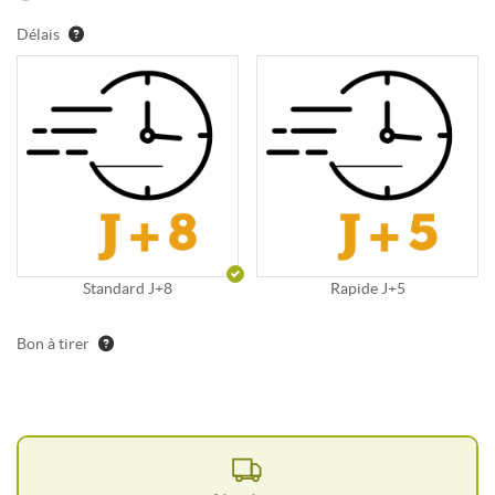
Délais
Standard J+8
Rapide J+5
Bon à tirer