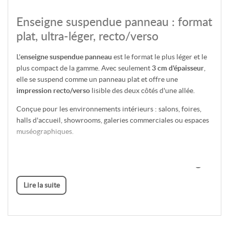
Enseigne suspendue panneau : format
plat, ultra-léger, recto/verso
L'
enseigne suspendue panneau
est le format le plus léger et le
plus compact de la gamme. Avec seulement
3 cm d'épaisseur
,
elle se suspend comme un panneau plat et offre une
impression recto/verso
lisible des deux côtés d'une allée.
Conçue pour les environnements intérieurs : salons, foires,
halls d'accueil, showrooms, galeries commerciales ou espaces
muséographiques.
3 formats : de 250 à 500 cm de long
L'enseigne panneau est disponible en 3 formats :
Lire la suite
250 × 100 cm
– 3 kg – 1 colis
350 × 100 cm
– 5 kg – 1 colis