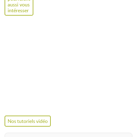
aussi vous
Longueurs
250, 350 et 500 cm
intéresser
Hauteur visuel
100 et 120 cm (selon modèle)
Poids
De
3 à 7 kg
selon modèle
Structure
Aluminium
Ø 30 mm
,
manchonnage bouton poussoir
Impression
Maille extensible –
recto/verso
Fixation visuel
Textile tendu,
fermeture zippée
Suspension
Câbles acier, pitons et
mousquetons inclus
Nos tutoriels vidéo
Accessoires
Housse de transport matelassée