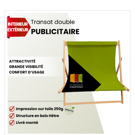
en prolongeant l'expérience de marque au-delà des supports
visuels classiques.
Commander Transat double publicitaire
Création de
zones d'échange
conviviales sur votre stand
Visibilité renforcée grâce à la
personnalisation
graphique
Idéal pour salons, showrooms, espaces VIP et événements
indoor
Facile à déployer et à transporter selon les modèles
Une gamme de mobilier adaptée à chaque
ambiance
Transats publicitaires
Le
transat personnalisé
et le
transat double
créent
instantanément une ambiance décontractée sur votre stand.
Ils offrent une grande surface de visibilité pour votre marque
et invitent les visiteurs à s'arrêter et à échanger dans un cadre