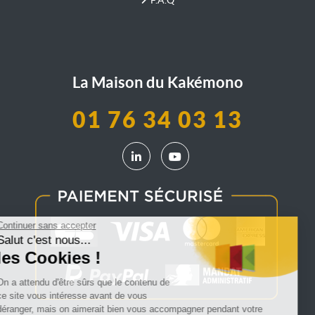
La Maison du Kakémono
01 76 34 03 13
LinkedIn La Maison du Kakémono
YouTube La Maison du Kak
Continuer sans accepter
Salut c'est nous...
les Cookies !
On a attendu d'être sûrs que le contenu de
ce site vous intéresse avant de vous
déranger, mais on aimerait bien vous accompagner pendant votre