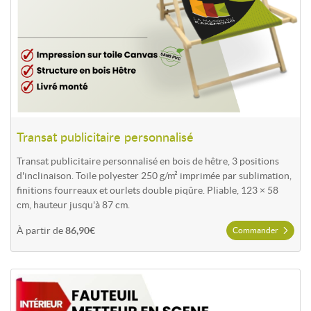
Hamac publicitaire
Le
hamac publicitaire
apporte une touche d'originalité qui
capte l'attention des visiteurs. Il est particulièrement adapté
aux stands souhaitant créer un effet de surprise et une
expérience de marque mémorable.
Comment choisir votre mobilier
Transat publicitaire personnalisé
événementiel ?
Transat publicitaire personnalisé en bois de hêtre, 3 positions
d'inclinaison. Toile polyester 250 g/m² imprimée par sublimation,
Ambiance décontractée
: Transats & hamacs
finitions fourreaux et ourlets double piqûre. Pliable, 123 × 58
cm, hauteur jusqu'à 87 cm.
Zone premium ou VIP
: Fauteuil metteur en scène
À partir de
86,90€
Modularité maximale
: Poufs cubes textiles
Commander
Convivialité renforcée
: Transat double
Le choix dépend de l'ambiance recherchée, de la surface de
Commander Fauteuil metteur en scène personnalisable
votre stand et du type de public accueilli (grand public, B2B,
VIP…).