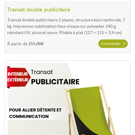
convivial.
Transat double publicitaire
Transat double publicitaire 2 places, structure bois renforcée, 7
kg. Impression sublimation face unique sur polyester 240 g,
Fauteuil de metteur en scène
résistant UV, pluie et usure. Pliable à plat (127 × 115 × 3,9 cm).
Le
fauteuil de metteur en scène
combine confort et image
À partir de
155,00€
Commander
premium. Il est particulièrement apprécié pour les espaces
d'accueil, corners marque, animations ou événements
corporate où le rendu qualitatif compte.
Commander Transat publicitaire personnalisé
Pouf cube textile
Le
pouf cube textile
est modulable et facile à déplacer. Il sert
d'assise, d'élément décoratif et de support visuel, parfait pour
structurer un espace intérieur sans contraintes d'installation.