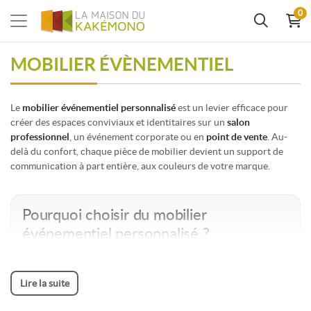
0
MOBILIER ÉVÈNEMENTIEL
Le
mobilier événementiel personnalisé
est un levier efficace pour
créer des espaces conviviaux et identitaires sur un
salon
professionnel
, un événement corporate ou en
point de vente
. Au-
delà du confort, chaque pièce de mobilier devient un support de
communication à part entière, aux couleurs de votre marque.
Pourquoi choisir du mobilier
événementiel personnalisé ?
Sur un stand, dans un showroom ou lors d'un événement
indoor, un espace bien aménagé attire naturellement les
Lire la suite
visiteurs et les incite à rester. Le
mobilier publicitaire
permet
de créer une zone d'échange identifiable et chaleureuse, tout