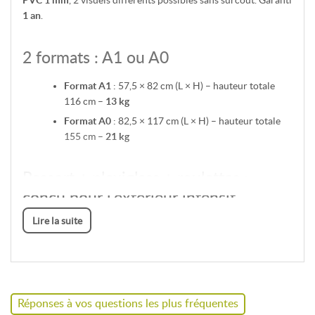
PVC 1 mm
, 2 visuels différents possibles sans surcoût. Garanti
1 an
.
2 formats : A1 ou A0
Format A1
: 57,5 × 82 cm (L × H) – hauteur totale
116 cm –
13 kg
Format A0
: 82,5 × 117 cm (L × H) – hauteur totale
155 cm –
21 kg
Ressort + plexiglass + roulettes :
conçu pour l'extérieur intensif
Lire la suite
Le mécanisme à
ressort
absorbe les rafales de vent et ramène
le panneau en position. La feuille de
plexiglass
protège les
affiches de la pluie. Le réservoir se
leste avec du sable ou de
l'eau
et des
roulettes
facilitent le déplacement quotidien.
Réponses à vos questions les plus fréquentes
Alternatives dans la gamme
Stop-