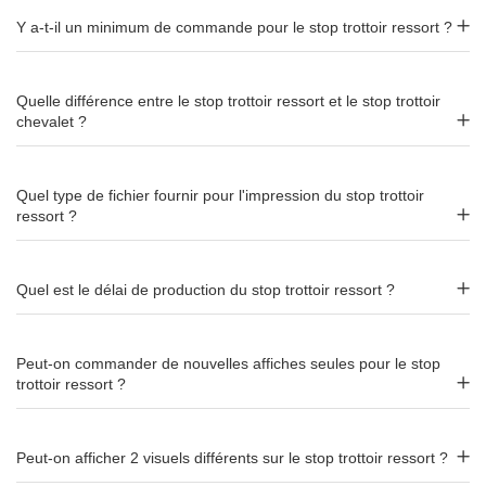
trottoirs
Y a-t-il un minimum de commande pour le stop trottoir ressort ?
Pour un modèle classique sans ressort, découvrez le
stop
trottoir chevalet
(cadres clippants, 11-18 kg). Pour une
Quelle différence entre le stop trottoir ressort et le stop trottoir
finition noire : le
stop trottoir base noire
. Pour un design
chevalet ?
premium : le
stop trottoir élégant
. Pour un format pliable : le
chevalet Outbean Pop Up
.
Quel type de fichier fournir pour l'impression du stop trottoir
ressort ?
Caractéristiques
Formats visuels
A1
(57,5 × 82 cm) ou
A0
(82,5 ×
Quel est le délai de production du stop trottoir ressort ?
117 cm)
Hauteur totale
116 cm
(A1) ou
155 cm
(A0)
Peut-on commander de nouvelles affiches seules pour le stop
trottoir ressort ?
Poids
13 kg
(A1) ou
21 kg
(A0)
Peut-on afficher 2 visuels différents sur le stop trottoir ressort ?
Mécanisme
Ressort
– résiste au vent jusqu'à
30 km/h