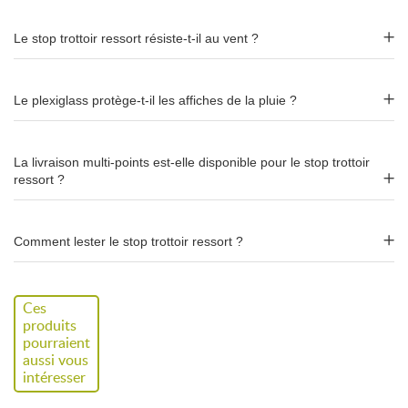
Le stop trottoir ressort résiste-t-il au vent ?
Cadres
Aluminium clippants +
plexiglass
de protection
Le plexiglass protège-t-il les affiches de la pluie ?
Impression
Feuille
PVC 1 mm
– 2 visuels
différents sans surcoût
La livraison multi-points est-elle disponible pour le stop trottoir
Lestage
Réservoir à remplir (sable ou
ressort ?
eau)
Déplacement
Roulettes
intégrées
Comment lester le stop trottoir ressort ?
Garantie
1 an
Ces
produits
pourraient
aussi vous
intéresser