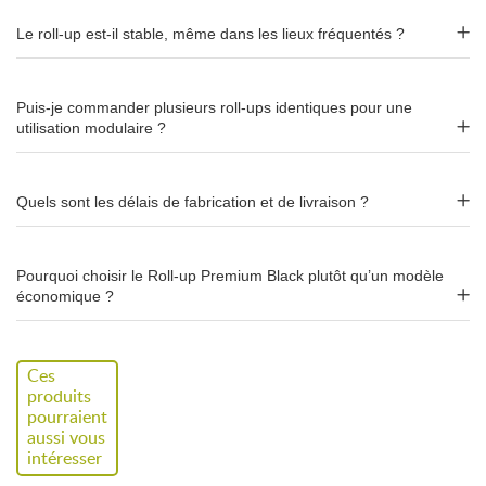
Le roll-up est-il stable, même dans les lieux fréquentés ?
Impression sur toile polyester 275
g/m² – anti-feu M1
Puis-je commander plusieurs roll-ups identiques pour une
Le visuel est imprimé sur une
toile polyester 275 g/m²
, classée
utilisation modulaire ?
anti-feu M1
. Ce grammage supérieur offre un rendu dense, des
couleurs profondes et une excellente tenue dans le temps.
Conforme aux exigences des établissements recevant du
Quels sont les délais de fabrication et de livraison ?
public (ERP).
Pourquoi choisir le Roll-up Premium Black plutôt qu’un modèle
Garantie 2 ans : fiabilité et tranquillité
économique ?
d'esprit
Le mécanisme de l'enrouleur est
garanti 2 ans
(pièces et main-
Ces
d'œuvre). Un positionnement intermédiaire entre le Regular (1
produits
an) et le haut de gamme classique (5 ans), pour les
pourraient
professionnels qui recherchent un bon équilibre entre finition
aussi vous
premium et budget maîtrisé.
intéresser