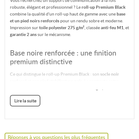
Vous recherchez un support de communication à la fois
robuste, élégant et professionnel ? Le
roll-up Premium Black
combine la qualité d'un roll-up haut de gamme avec une
base
et un pied noirs renforcés
pour un rendu sobre et moderne.
Impression sur
toile polyester 275 g/m²
, classée
anti-feu M1
, et
garantie 2 ans
sur le mécanisme.
Base noire renforcée : une finition
premium distinctive
Ce qui distingue le roll-up Premium Black : son
socle noir
renforcé
et son
pied stabilisateur noir
. Le contraste entre
votre visuel et la structure noire valorise vos graphismes et
donne une allure haut de gamme à votre communication.
Lire la suite
Particulièrement adapté aux showrooms, halls d'accueil,
stands soignés et espaces de vente.
Montage instantané et transport
facilité
Réponses à vos questions les plus fréquentes