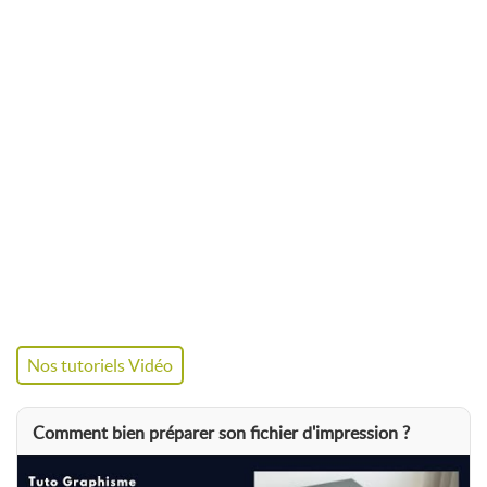
Studio graphique (option) : un rendu
pro, lisible de loin
Vous n'avez pas de fichier prêt à imprimer ? Nos designers
peuvent intégrer votre logo, vos éléments graphiques et vos
messages pour créer un kakémono clair et percutant. La
création graphique est proposée en option
lors de la
commande.
Caractéristiques
Hauteur
200 cm
Largeur
85 cm ou 100 cm
Nos tutoriels Vidéo
Poids
Environ
5,5 kg
Comment bien préparer son fichier d'impression ?
Impression
Toile polyester
275 g/m²
–