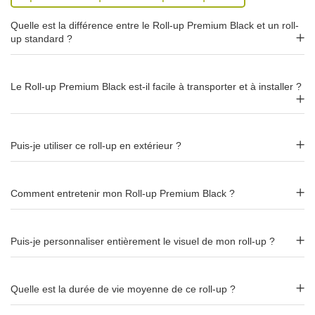
Le mécanisme enrouleur permet un montage en quelques
Quelle est la différence entre le Roll-up Premium Black et un roll-
secondes, sans outil. Avec environ
5,5 kg
et son
sac de
up standard ?
transport rembourré
fourni, le roll-up Premium Black reste
facilement transportable d'un événement à l'autre.
Le Roll-up Premium Black est-il facile à transporter et à installer ?
Astuce terrain : le sac rembourré protège efficacement la structure
noire des rayures — rangez systématiquement le roll-up après
chaque utilisation.
Puis-je utiliser ce roll-up en extérieur ?
2 largeurs disponibles : 85 et 100 cm
Comment entretenir mon Roll-up Premium Black ?
Le roll-up Premium Black se décline en 2 largeurs :
85 cm
: format compact, idéal en complément d'un
stand ou dans un espace restreint.
Puis-je personnaliser entièrement le visuel de mon roll-up ?
100 cm
: format standard, visibilité optimale pour un
impact maximal.
Quelle est la durée de vie moyenne de ce roll-up ?
La hauteur de visuel est de
200 cm
pour les deux formats.