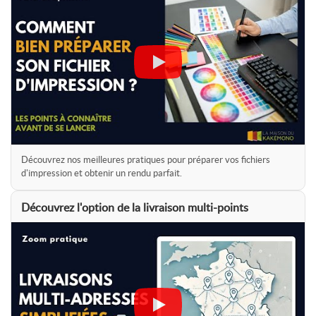
classée anti-feu
M1
Structure
Enrouleur avec
base noire
renforcée
+ pied stabilisateur
noir
Accessoires
Sac de transport
rembourré
inclus
Garantie
2 ans
pièces et main-d'œuvre
Découvrez nos meilleures pratiques pour préparer vos fichiers
(mécanisme enrouleur)
d'impression et obtenir un rendu parfait.
Découvrez l'option de la livraison multi-points
Pour un usage plus intensif ou une base sans pied visible,
découvrez notre
roll-up haut de gamme
.
Lire l'article : Comment bien choisir son roll-up