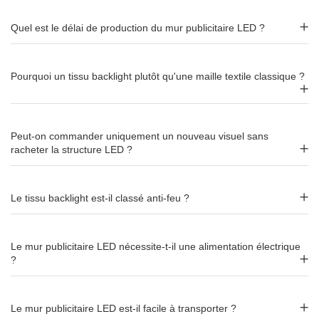
Quel est le délai de production du mur publicitaire LED ?
Délai de production : J+6
Le délai standard de production est de
J+6 jours ouvrables
Pourquoi un tissu backlight plutôt qu'une maille textile classique ?
après validation du fichier ou du Bon À Tirer.
Alternatives dans la gamme
Supports
Peut-on commander uniquement un nouveau visuel sans
LED
racheter la structure LED ?
Pour un format vertical lumineux, découvrez le
totem tissu
Illumigo
ou le
totem lumineux pliable
. Pour un point d'accueil
Le tissu backlight est-il classé anti-feu ?
rétroéclairé : le
comptoir Illumigo
ou le
comptoir publicitaire
LED
.
Le mur publicitaire LED nécessite-t-il une alimentation électrique
Caractéristiques
?
Structure
Cadre aluminium avec
LED
périmétrique
intégré
Le mur publicitaire LED est-il facile à transporter ?