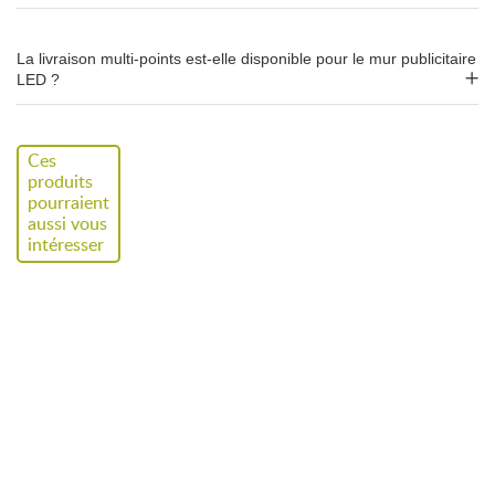
Impression
Tissu backlight spécial
rétroéclairage –
anti-feu
La livraison multi-points est-elle disponible pour le mur publicitaire
LED ?
Éclairage
Modules LED basse
consommation, diffusion
homogène
Ces
produits
pourraient
Formats
200 × 200 · 300 × 200 · 200 ×
aussi vous
240 cm
intéresser
Accessoires
Sac de transport à roulettes,
câble d'alimentation
Délai
J+6
jours ouvrables