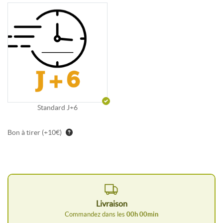
Standard J+6
Bon à tirer (+10€)
Livraison
Commandez dans les
00
h
00
min