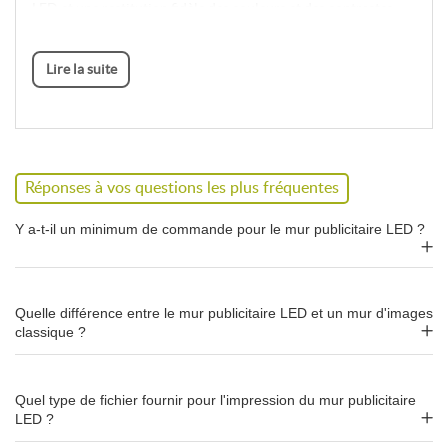
LED et une restitution fidèle des couleurs et des contrastes.
3 formats disponibles
Lire la suite
Le mur publicitaire LED est disponible dans les dimensions
suivantes :
200 × 200 cm
Réponses à vos questions les plus fréquentes
300 × 200 cm
200 × 240 cm
Y a-t-il un minimum de commande pour le mur publicitaire LED ?
Fond de stand, cloison, décor de
marque
Quelle différence entre le mur publicitaire LED et un mur d'images
classique ?
Le mur LED s'utilise en
fond de stand lumineux
, en
cloison
visuelle rétroéclairée
ou en décor de marque à forte valeur
perçue. L'éclairage périmétrique renforce la lisibilité du
Quel type de fichier fournir pour l'impression du mur publicitaire
message et apporte de la profondeur au visuel, sans recourir à
LED ?
un écran ou un affichage dynamique.