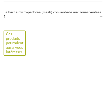
Velcro
Montage rapide et sans outil
La bâche micro-perforée (mesh) convient-elle aux zones ventées
?
Accessoires de fixation et de tension
Accessoire
Utilisation
Ces
produits
Colliers de
Fixation rapide sur œillets,
pourraient
aussi vous
serrage (rislans)
grillages ou structures
intéresser
métalliques
Drisse
Tension continue sur tout le
périmétrique
pourtour
(sandow 8 mm)
Tendeurs à
Mise en tension via les œillets
crochets (20 cm)
Tourillons et
Tension latérale avec les