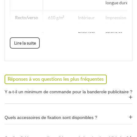
longue durée
Recto/verso
610 g/m²
Intérieur
Impression sur
/
les deux faces,
Extérieur
salons et
événements
Lire la suite
Micro-
270 g/m²
Extérieur
Réduit la prise
perforée
(zones
au vent,
(mesh)
ventées)
façades et
échafaudages
Réponses à vos questions les plus fréquentes
TNT
135 g/m²
Intérieur
Ultra-légère,
Y a-t-il un minimum de commande pour la banderole publicitaire ?
/
idéale pour les
Extérieur
événements et
salons, rendu
mat élégant
Quels accessoires de fixation sont disponibles ?