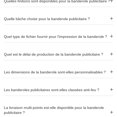
Finitions : œillets, ourlets, fourreaux
Quelles finitions sont disponibles pour la banderole publicitaire ?
ou velcro
Plusieurs finitions sont disponibles pour adapter la banderole
Quelle bâche choisir pour la banderole publicitaire ?
à votre configuration d'installation :
Quel type de fichier fournir pour l'impression de la banderole ?
Finition
Description
Œillets
Aux quatre coins ou tous les 20 /
Quel est le délai de production de la banderole publicitaire ?
50 cm pour une fixation rapide
Ourlet
Renforce la bordure, limite les
Les dimensions de la banderole sont-elles personnalisables ?
périmétrique
risques de déchirure sous
tension
Les banderoles publicitaires sont-elles classées anti-feu ?
Fourreaux
Insertion d'un tourillon ou
piquet pour une tension
homogène
La livraison multi-points est-elle disponible pour la banderole
publicitaire ?