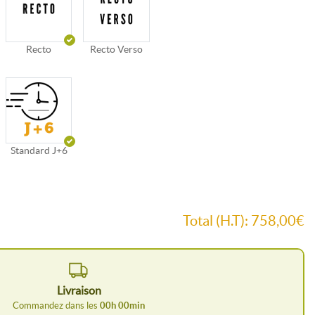
Recto
Recto Verso
Standard J+6
Total (H.T):
758,00€
Livraison
Commandez dans les
00
h
00
min