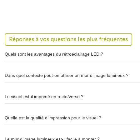
facilement la largeur selon vos besoins, de 200 cm pour un photocal
un mur d'image imposant sur un grand salon.
Nous tenons à préciser pour le rétro-éclairage est prévu uniquement
impression recto-verso, le verso ne sera pas rétro-éclairé.
Caractéristique
Détail
Réponses à vos questions les plus fréquentes
Hauteur
250 c
Quels sont les avantages du rétroéclairage LED ?
Largeur
De 200 à 600 cm (s
Dans quel contexte peut-on utiliser un mur d’image lumineux ?
Poids
variable selon dimensi
Impression réalisée sur
Tissu polyester diffusant – i
Le visuel est-il imprimé en recto/verso ?
Accessoires
Système LED intégré + Sac
Garantie
5 ans (stru
Quelle est la qualité d’impression pour le visuel ?
Les avantages du mur d'image lumineux pour v
Le mur d’image lumineux est-il facile à monter ?