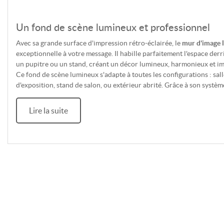
Un fond de scène lumineux et professionnel
Avec sa grande surface d'impression rétro-éclairée, le
mur d'image 
exceptionnelle à votre message. Il habille parfaitement l'espace der
un pupitre ou un stand, créant un décor lumineux, harmonieux et i
Ce fond de scène lumineux s'adapte à toutes les configurations : sall
d'exposition, stand de salon, ou extérieur abrité. Grâce à son systèm
communication reste visible et attractive même dans des environnem
Lire la suite
Installation rapide et visuel rétro-éclairé haut
Sa structure tubulaire en aluminium avec système LED intégré se mo
minutes seulement. Le visuel est imprimé sur un tissu polyester diff
structure pour un rendu net, lumineux et sans pli. L'impression par 
couleurs éclatantes et une diffusion lumineuse uniforme, idéales pou
événements.
Le système d'éclairage LED basse consommation assure une luminosi
votre événement, avec une durée de vie exceptionnelle. La structur