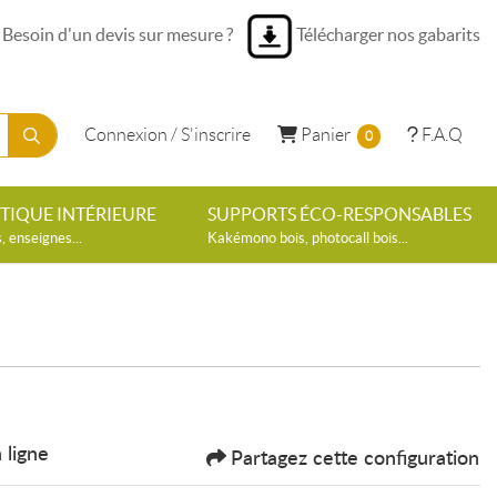
Besoin d'un devis sur mesure ?
Télécharger nos gabarits
Panier
F.A.Q
Connexion / S'inscrire
Panier
F.A.Q
0
ÉTIQUE INTÉRIEURE
SUPPORTS ÉCO-RESPONSABLES
 enseignes...
Kakémono bois, photocall bois...
 ligne
Partagez cette configuration