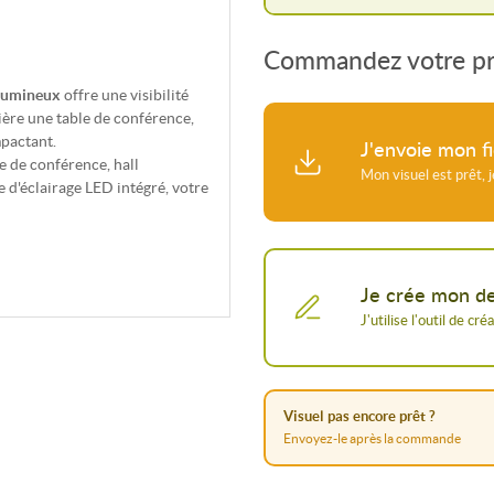
Commandez votre pro
lumineux
offre une visibilité
rière une table de conférence,
mpactant.
J'envoie mon fi
e de conférence, hall
e d'éclairage LED intégré, votre
ents peu éclairés ou en soirée.
 de gamme
Je crée mon de
nte sans outils et en quelques
usant, tendu parfaitement sur la
sublimation garantit des
r capter l'attention lors de vos
Visuel pas encore prêt ?
Envoyez-le après la commande
té optimale tout au long de
e modulaire permet d'ajuster