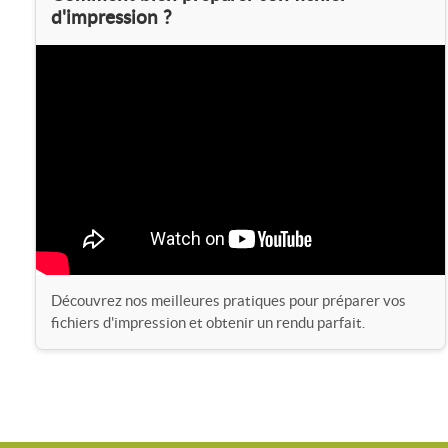
d'impression ?
baliser votre espace et guider les visiteurs vers votre stand.
–
Le comptoir d'accueil lumineux Illumigo
: un comptoir d'accueil r
parfaitement votre mur lumineux pour un stand harmonieux et mod
–
L'habillage de cloison personnalisable pour stand
: habillage mur
n'importe quel espace en vitrine attractive de votre marque.
Découvrez nos meilleures pratiques pour préparer vos
fichiers d'impression et obtenir un rendu parfait.