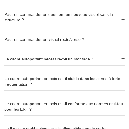
recto ou recto/verso
. L'option double face permet de capter
l'attention sous différents angles, idéal dans les zones de
passage ou les espaces ouverts.
Peut-on commander uniquement un nouveau visuel sans la
structure ?
Habillage de la base : personnalisation
intégrale
Peut-on commander un visuel recto/verso ?
La
base du cadre peut être habillée
avec votre identité
graphique. Ce niveau de personnalisation transforme le
Le cadre autoportant nécessite-t-il un montage ?
support en un élément de communication exclusif et
différenciant, entièrement intégré à votre univers de marque.
Le cadre autoportant en bois est-il stable dans les zones à forte
fréquentation ?
Toile textile ignifugée M1
Le visuel est imprimé sur une
toile textile ignifugée M1
,
Le cadre autoportant en bois est-il conforme aux normes anti-feu
conforme aux exigences de sécurité incendie des
pour les ERP ?
établissements recevant du public (ERP). Rendu net et
couleurs fidèles.
La livraison multi-points est-elle disponible pour le cadre