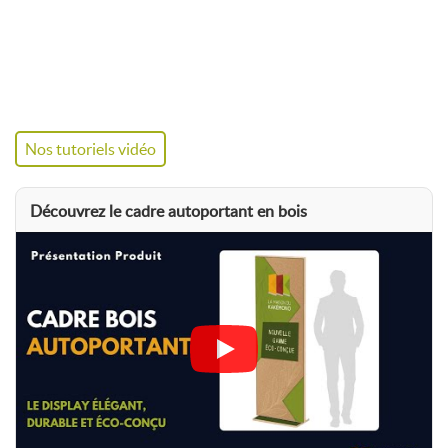
Structure
Bois de
hêtre
Fixation visuel
Joints en silicone
(changement
sans outil)
Nos tutoriels vidéo
Personnalisation
Habillage de la base
disponible
Découvrez le cadre autoportant en bois
Produits complémentaires en bois
Kakémono suspendu bois
– se fixe en hauteur pour
un gain d'espace au sol.
Comptoir bois
– accueil et présentation de vos
offres.
Porte-brochure bois
– mise à disposition élégante de
vos documents.