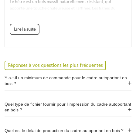
Le hêtre est un bois massif naturellement résistant, qui
apporte une touche chaleureuse et raffinée. Les lignes du
cadre sont épurées pour s'intégrer dans tout type
d'environnement : institutionnel, commercial ou culturel. Avec
environ
4 kg
, le cadre reste repositionnable facilement malgré
Lire la suite
sa vocation fixe.
Fixation par joints silicone :
changement de visuel sans outil
Réponses à vos questions les plus fréquentes
Le visuel textile est maintenu dans le cadre par un système de
Y a-t-il un minimum de commande pour le cadre autoportant en
joints en silicone
. Le changement se fait rapidement, sans outil,
bois ?
en toute autonomie. C'est ce qui rend le cadre autoportant
aussi pratique qu'un kakémono : la structure reste en place,
seul le visuel change.
Quel type de fichier fournir pour l'impression du cadre autoportant
en bois ?
Impression recto ou recto/verso
Quel est le délai de production du cadre autoportant en bois ?
Le cadre autoportant offre la possibilité d'une
impression