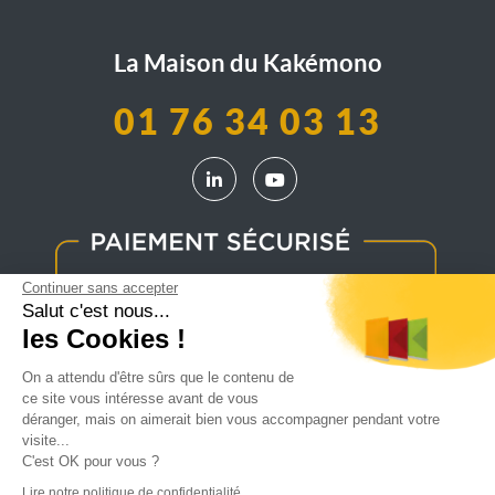
La Maison du Kakémono
01 76 34 03 13
LinkedIn La Maison du Kakémono
YouTube La Maison du Kak
Continuer sans accepter
Salut c'est nous...
les Cookies !
On a attendu d'être sûrs que le contenu de
ce site vous intéresse avant de vous
déranger, mais on aimerait bien vous accompagner pendant votre
visite...
C'est OK pour vous ?
Lire notre politique de confidentialité