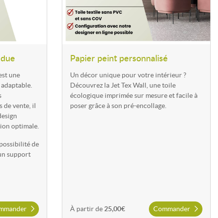
ndue
Papier peint personnalisé
forme totalement un espace en créant une immersion visuelle forte.
pour des projets de décoration intérieure, showrooms, hôtels ou
est une
Un décor unique pour votre intérieur ?
 adaptable.
Découvrez la Jet Tex Wall, une toile
s
écologique imprimée sur mesure et facile à
de vente, il
poser grâce à son pré-encollage.
design
sion optimale.
 possibilité de
 un support
mmander
À partir de
25,00€
Commander