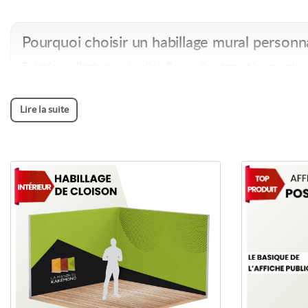
Pourquoi choisir un habillage mural personna
En intérieur, l'ambiance visuelle influence directement la percepti
messages de façon durable et élégante.
Valorisation de l'
image de marque
Lire la suite
Création d'ambiances uniques et immersives
Communication visuelle durable
Adapté aux espaces professionnels et commerciaux
Commander Habillage de cloison - dimensions personnalisables
Commander Affi
Les solutions d'habillage mural
Habillage de cloison
L'
habillage de cloison
permet de personnaliser rapidement des surface
transformer des bureaux, open-spaces ou stands en supports visuels