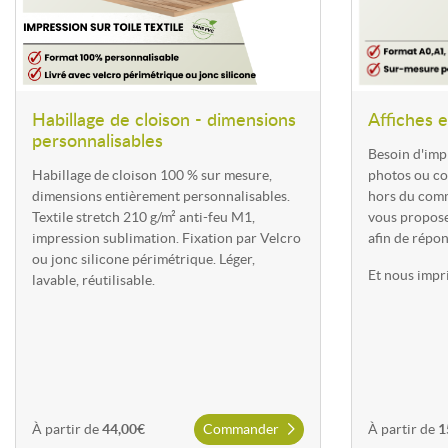
Cadre mural en toile tendue
Habillage de cloison - dimensions
Affiches e
Le
cadre mural en toile tendue
offre un rendu premium et élégant. Il
personnalisables
tendu, sans reflets, et peut être utilisé comme élément décoratif du
Besoin d'impr
communication institutionnelle.
Habillage de cloison 100 % sur mesure,
photos ou c
dimensions entièrement personnalisables.
hors du com
Textile stretch 210 g/m² anti-feu M1,
vous propose
impression sublimation. Fixation par Velcro
afin de répon
Comment choisir votre solution d'habillage mu
ou jonc silicone périmétrique. Léger,
Et nous impr
lavable, réutilisable.
Communication évolutive
: Affiches & posters
Décoration durable
: Cadre toile tendue
Transformation d'espace
: Papier peint personnalisé
Aménagement rapide
: Habillage de cloison
À partir de
44,00€
Commander
À partir de
1
Le choix dépend de la durée d'utilisation, du rendu esthétique rech