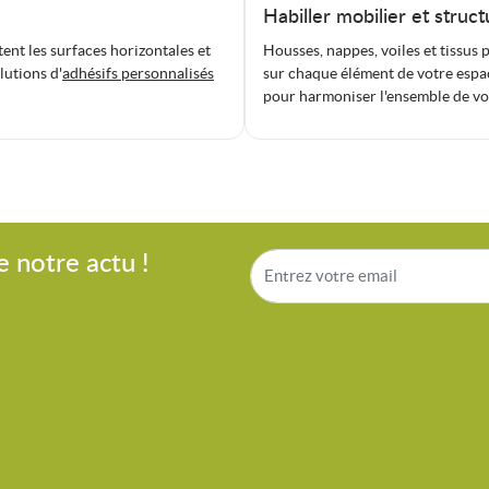
Habiller mobilier et struct
tent les surfaces horizontales et
Housses, nappes, voiles et tissus 
lutions d'
adhésifs personnalisés
sur chaque élément de votre espa
pour harmoniser l'ensemble de vo
e notre actu !