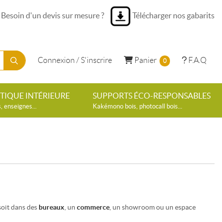
Besoin d'un devis sur mesure ?
Télécharger nos gabarits
Panier
F.A.Q
Connexion / S'inscrire
Panier
F.A.Q
0
ÉTIQUE INTÉRIEURE
SUPPORTS ÉCO-RESPONSABLES
 enseignes...
Kakémono bois, photocall bois...
soit dans des
bureaux
, un
commerce
, un showroom ou un espace