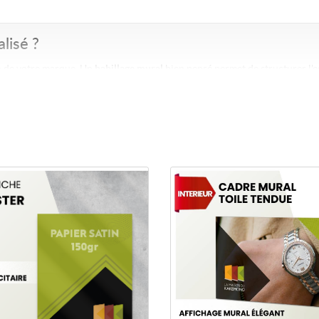
lisé ?
on de votre marque. Un
habillage mural
bien pensé permet de structurer l'e
ches et posters
Commander Cadre mural en toile
Affiches & posters
s existantes. Il est idéal pour
Les
affiches et posters personnali
 cohérents avec votre identité.
décorer un espace intérieur. Ils c