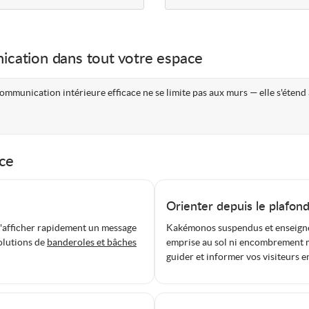
ication dans tout votre espace
communication intérieure efficace ne se limite pas aux murs — elle s'étend 
ce
suel parfaitement adapté à votre espace.
Orienter depuis le plafon
 d'afficher rapidement un message
Kakémonos suspendus et enseignes 
olutions de
banderoles et bâches
emprise au sol ni encombrement 
guider et informer vos visiteurs e