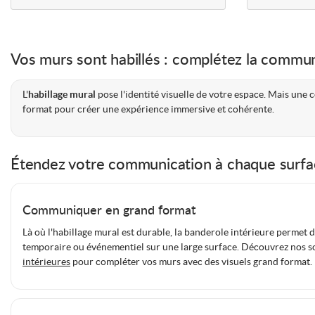
Conseils pour un habillage mural réussi
Vos murs sont habillés : complétez la commun
Privilégier des visuels en haute définition
L'
habillage mural
pose l'identité visuelle de votre espace. Mais une 
format pour créer une expérience immersive et cohérente.
Harmoniser les couleurs avec votre charte graphique
Adapter le support à l'éclairage de la pièce
Anticiper les dimensions et contraintes du mur
Étendez votre communication à chaque surfa
La
création graphique est disponible en option
pour concevoir un vi
Communiquer en grand format
Là où l'habillage mural est durable, la banderole intérieure permet
temporaire ou événementiel sur une large surface. Découvrez nos s
intérieures
pour compléter vos murs avec des visuels grand format.