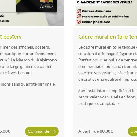
espaces événementiels.
Papier peint personnalisé
t posters
Cadre mural en toile te
 permet un visuel parfaitement
Le
papier peint personnalisé
trans
rable ou support de
Il est particulièrement apprécié 
imer des affiches, posters,
Le cadre mural en toile tendue 
espaces corporate.
ommuniquer sur un évènement
solution d’affichage élégante et
mun ? La Maison du Kakémono
Parfait pour les halls de centre
 une large gamme de papier
commerciaux, bureaux et points 
dre à vos besoins.
valorise vos visuels grâce à un 
ral ?
discret et une qualité d'impres
imons sans quantité minimale.
Son installation simplifiée et la
renouveler vos visuels en font
pratique et adaptable.
5,00€
Commander
À partir de
80,00€
Co
erché et du type d'espace à aménager.