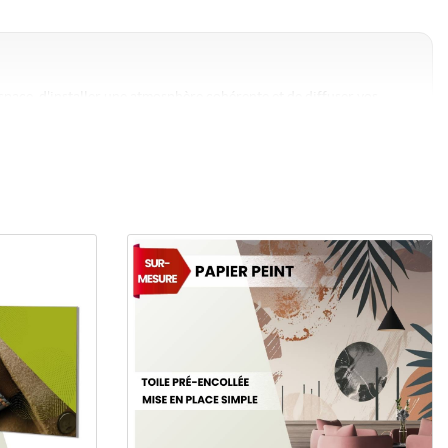
space, d'installer une atmosphère cohérente et de diffuser vos
 tendue
Commander Papier peint personnalisé
sés
sont des solutions simples et efficaces pour communiquer ou
onviennent parfaitement aux points de vente, halls d'accueil et