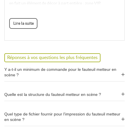
en fait un élément de décor à part entière : zone VIP,
interviews, plateaux vidéo, espace d'attente ou corner de
marque.
Lire la suite
Alternatives dans la gamme
Mobilier
événementiel
Pour d'autres formats d'assise personnalisée, découvrez le
Réponses à vos questions les plus fréquentes
transat publicitaire personnalisé
(bois de hêtre, 3 positions), le
transat double
(2 places), le
pouf cube publicitaire
ou la
chaise
Y a-t-il un minimum de commande pour le fauteuil metteur en
hamac publicitaire
.
scène ?
Caractéristiques
Quelle est la structure du fauteuil metteur en scène ?
Dimensions
86 × 48 × 50 cm
dépliées
Quel type de fichier fournir pour l'impression du fauteuil metteur
en scène ?
Structure
Bois de hêtre
, charnières
galvanisées