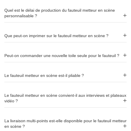
Quel est le délai de production du fauteuil metteur en scène
Assise et dossier
Textile
polyester imprimé
,
personnalisable ?
amovibles
Pliable
Oui
Que peut-on imprimer sur le fauteuil metteur en scène ?
Réassort visuel
Toile seule remplaçable
Peut-on commander une nouvelle toile seule pour le fauteuil ?
Le fauteuil metteur en scène est-il pliable ?
Le fauteuil metteur en scène convient-il aux interviews et plateaux
vidéo ?
La livraison multi-points est-elle disponible pour le fauteuil metteur
en scène ?