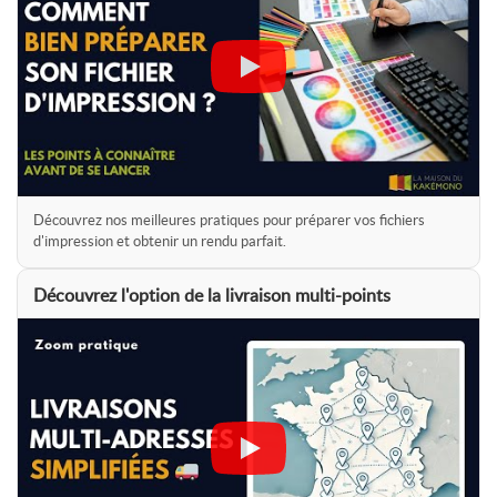
(mécanisme enrouleur)
Pour un usage occasionnel ou un budget plus serré, découvrez
notre
roll-up éco
. Pour un rendu haut de gamme avec un pied
non apparent, découvrez notre
roll-up haut de gamme
.
Lire l'article : Comment bien choisir son roll-up
Découvrez nos meilleures pratiques pour préparer vos fichiers
d'impression et obtenir un rendu parfait.
Découvrez l'option de la livraison multi-points