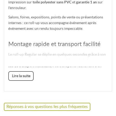
impression sur
toile polyester sans PVC
et
garantie 1 an
sur
l'enrouleur.
Salons, foires, expositions, points de vente ou présentations
internes : ce roll-up vous accompagne événement après
événement avec un rendu toujours impeccable.
Montage rapide et transport facilité
Le roll-up Regular se déplie en quelques secondes grâce à son
mécanisme enrouleur. Avec environ
3 kg
sur la balance et son
sac de transport matelassé
, il se transporte facilement d'un
événement à l'autre.
Lire la suite
Astuce terrain : le sac matelassé protège efficacement la structure
— rangez toujours le roll-up dans son sac après utilisation pour
préserver le mécanisme et la toile.
Réponses à vos questions les plus fréquentes
4 largeurs disponibles : du compact au