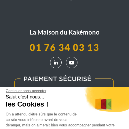
La Maison du Kakémono
01 76 34 03 13
LinkedIn La Maison du Kakémono
YouTube La Maison du Kak
Continuer sans accepter
Salut c'est nous...
les Cookies !
On a attendu d'être sûrs que le contenu de
ce site vous intéresse avant de vous
déranger, mais on aimerait bien vous accompagner pendant votre