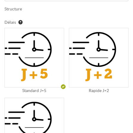
Structure
Délais
Standard J+5
Rapide J+2