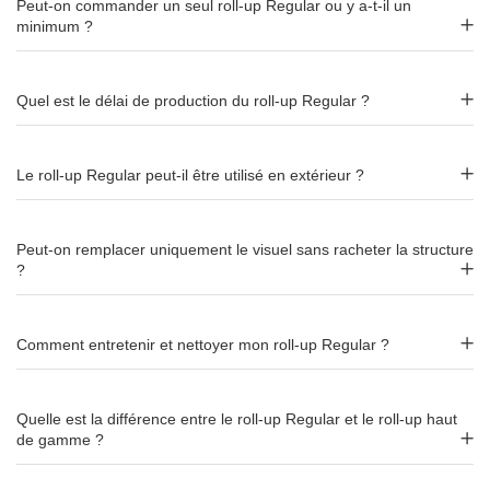
très grand format
Peut-on commander un seul roll-up Regular ou y a-t-il un
minimum ?
Le roll-up Regular se décline en 4 largeurs pour s'adapter à
tous les espaces :
Quel est le délai de production du roll-up Regular ?
85 cm
: format compact, idéal en complément d'un
stand ou dans un espace restreint.
100 cm
: format standard, le plus polyvalent pour la
Le roll-up Regular peut-il être utilisé en extérieur ?
majorité des usages.
120 cm
: format large, pour un impact visuel
renforcé.
Peut-on remplacer uniquement le visuel sans racheter la structure
?
150 cm
: très grand format, véritable panneau visuel
pour les espaces ouverts.
La hauteur de visuel est de
200 cm
pour tous les formats.
Comment entretenir et nettoyer mon roll-up Regular ?
Impression sur toile polyester sans
Quelle est la différence entre le roll-up Regular et le roll-up haut
PVC – anti-feu M1
de gamme ?
Contrairement aux modèles Eco (bâche PVC), le roll-up