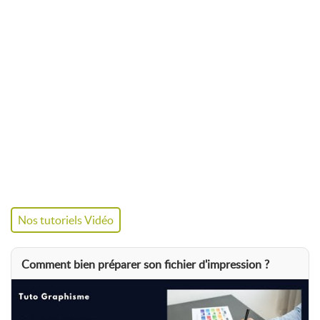
La
création graphique est proposée en option
lors de la
commande.
Caractéristiques
Hauteur
200 cm
Largeur
85 / 100 / 120 / 150 cm
Poids
Environ
3 kg
Impression
Toile polyester sans PVC –
Nos tutoriels Vidéo
classée anti-feu
M1
Accessoires
Sac de transport
matelassé
Comment bien préparer son fichier d'impression ?
inclus
Garantie
1 an
pièces et main-d'œuvre