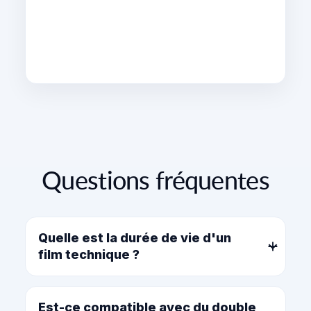
Questions fréquentes
Quelle est la durée de vie d'un
film technique ?
La durée dépend de la gamme, de
l'exposition et de l'usage. Nous
Est-ce compatible avec du double